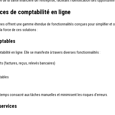
de la santé financière de l’entreprise, facilitant l’identification des opportunité
ices de comptabilité en ligne
s offrent une gamme étendue de fonctionnalités conçues pour simplifier et opt
la force de ces solutions :
ptables
ilité en ligne. Elle se manifeste à travers diverses fonctionnalités :
(factures, reçus, relevés bancaires)
tables
 temps consacré aux tâches manuelles et minimisent les risques d’erreurs.
 services