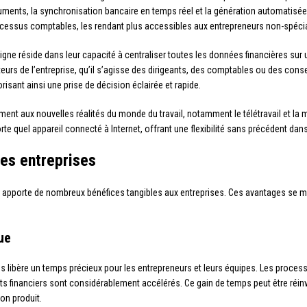
ents, la synchronisation bancaire en temps réel et la génération automatisée d
ocessus comptables, les rendant plus accessibles aux entrepreneurs non-spécia
gne réside dans leur capacité à centraliser toutes les données financières sur u
eurs de l’entreprise, qu’il s’agisse des dirigeants, des comptables ou des conse
isant ainsi une prise de décision éclairée et rapide.
ent aux nouvelles réalités du monde du travail, notamment le télétravail et la m
quel appareil connecté à Internet, offrant une flexibilité sans précédent dans l
es entreprises
apporte de nombreux bénéfices tangibles aux entreprises. Ces avantages se ma
ue
 libère un temps précieux pour les entrepreneurs et leurs équipes. Les processu
 financiers sont considérablement accélérés. Ce gain de temps peut être réinves
on produit.