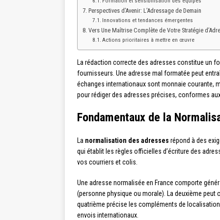
Formation et sensibilisation des équipes
Perspectives d’Avenir: L’Adressage de Demain
Innovations et tendances émergentes
Vers Une Maîtrise Complète de Votre Stratégie d’Adr
Actions prioritaires à mettre en œuvre
La rédaction correcte des adresses constitue un fo
fournisseurs. Une adresse mal formatée peut entr
échanges internationaux sont monnaie courante, maî
pour rédiger des adresses précises, conformes aux 
Fondamentaux de la Normalis
La
normalisation des adresses
répond à des exige
qui établit les règles officielles d’écriture des ad
vos courriers et colis.
Une adresse normalisée en France comporte générale
(personne physique ou morale). La deuxième peut cont
quatrième précise les compléments de localisation si
envois internationaux.