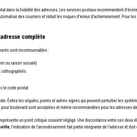
tal dans la lisibilité des adresses. Les services postaux recommandent d’écri
ri automatisé des courriers et réduit les risques d’erreur d’acheminement. Pour les
 adresse complète
éments sont incontournables :
nom ou raison sociale)
t orthographiés
 le code postal
le. Évitez les virgules, points et autres signes qui peuvent perturber les systè
» pour boulevard sont acceptées et même recommandées pour les adresses des
représente un point critique souvent négligé. Une discordance entre ces deux élé
eille
, l’indication de l’arrondissement fait partie intégrante de l’adresse et doi