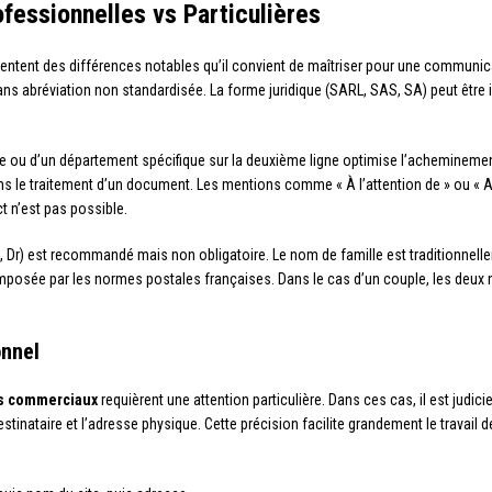
fessionnelles vs Particulières
sentent des différences notables qu’il convient de maîtriser pour une communic
ans abréviation non standardisée. La forme juridique (SARL, SAS, SA) peut être 
e ou d’un département spécifique sur la deuxième ligne optimise l’acheminement
ans le traitement d’un document. Les mentions comme « À l’attention de » ou « A
t n’est pas possible.
me, Dr) est recommandé mais non obligatoire. Le nom de famille est traditionnelle
pas imposée par les normes postales françaises. Dans le cas d’un couple, les d
onnel
s commerciaux
requièrent une attention particulière. Dans ces cas, il est judic
estinataire et l’adresse physique. Cette précision facilite grandement le travail d