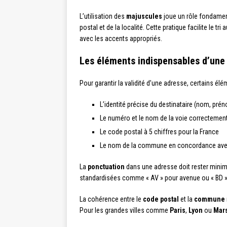
L’utilisation des
majuscules
joue un rôle fondamen
postal et de la localité. Cette pratique facilite le t
avec les accents appropriés.
Les éléments indispensables d’une
Pour garantir la validité d’une adresse, certains él
L’identité précise du destinataire (nom, pré
Le numéro et le nom de la voie correctemen
Le code postal à 5 chiffres pour la France
Le nom de la commune en concordance avec
La
ponctuation
dans une adresse doit rester minima
standardisées comme « AV » pour avenue ou « BD 
La cohérence entre le
code postal
et la
commune
Pour les grandes villes comme
Paris
,
Lyon
ou
Mars