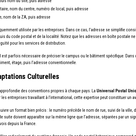
, puis nom du site, puis adresse
aire, nom du centre, numéro de local, puis adresse
se, nom de la ZA, puis adresse
quemment utilisée par les entreprises. Dans ce cas, l’adresse se simplifie consid
is du code postal et de la localité. Notez que les adresses en boîte postale n
uïté pour les services de distribution.
l est parfois nécessaire de préciser le campus ou le bâtiment spécifique. Dans c
âtiment, étage, puis l’adresse conventionnelle.
ptations Culturelles
 approfondie des conventions propres à chaque pays. La
Universal Postal Uni
s entreprises travaillant à l’international, cette expertise peut constituer un av
suivre un format bien précis : le numéro précède le nom de rue, suivi de la ville, d
 suite doivent apparaître sur la même ligne que l’adresse, séparées par un sig
vois depuis la France.