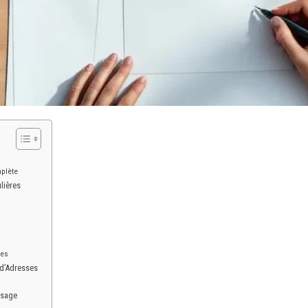
plète
lières
ses
 d’Adresses
ssage