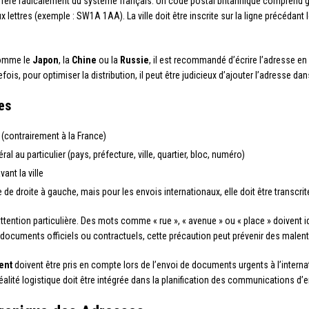
ffère radicalement du système français. Un code postal britannique comprend g
x lettres (exemple : SW1A 1AA). La ville doit être inscrite sur la ligne précédant
mme le
Japon
, la
Chine
ou la
Russie
, il est recommandé d’écrire l’adresse en
ois, pour optimiser la distribution, il peut être judicieux d’ajouter l’adresse dan
es
 (contrairement à la France)
ral au particulier (pays, préfecture, ville, quartier, bloc, numéro)
ant la ville
re de droite à gauche, mais pour les envois internationaux, elle doit être transcr
ention particulière. Des mots comme « rue », « avenue » ou « place » doivent i
s documents officiels ou contractuels, cette précaution peut prévenir des male
ent
doivent être pris en compte lors de l’envoi de documents urgents à l’internat
réalité logistique doit être intégrée dans la planification des communications d’e