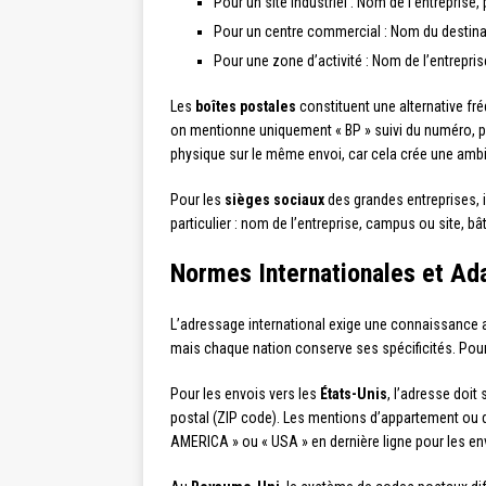
Pour un site industriel : Nom de l’entreprise
Pour un centre commercial : Nom du destinat
Pour une zone d’activité : Nom de l’entrepri
Les
boîtes postales
constituent une alternative fré
on mentionne uniquement « BP » suivi du numéro, pu
physique sur le même envoi, car cela crée une ambig
Pour les
sièges sociaux
des grandes entreprises, i
particulier : nom de l’entreprise, campus ou site, b
Normes Internationales et Ada
L’adressage international exige une connaissance
mais chaque nation conserve ses spécificités. Pour le
Pour les envois vers les
États-Unis
, l’adresse doit 
postal (ZIP code). Les mentions d’appartement ou de
AMERICA » ou « USA » en dernière ligne pour les en