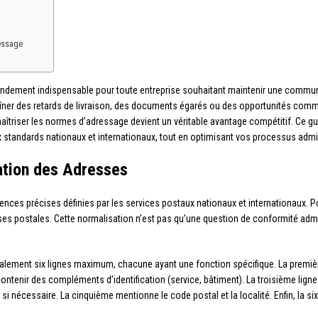
essage
ndement indispensable pour toute entreprise souhaitant maintenir une communic
aîner des retards de livraison, des documents égarés ou des opportunités co
triser les normes d’adressage devient un véritable avantage compétitif. Ce gu
standards nationaux et internationaux, tout en optimisant vos processus admin
ation des Adresses
nces précises définies par les services postaux nationaux et internationaux. P
resses postales. Cette normalisation n’est pas qu’une question de conformité admi
ment six lignes maximum, chacune ayant une fonction spécifique. La première l
enir des compléments d’identification (service, bâtiment). La troisième ligne in
 nécessaire. La cinquième mentionne le code postal et la localité. Enfin, la six