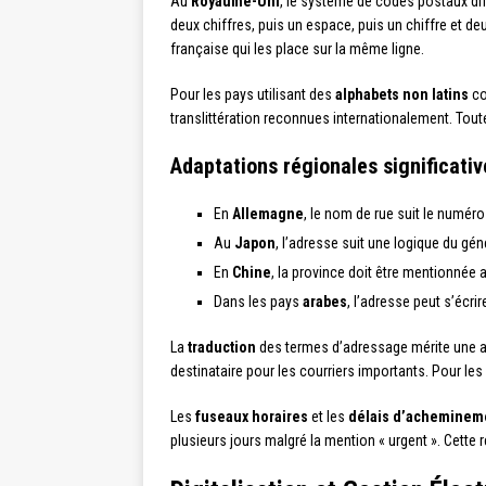
Au
Royaume-Uni
, le système de codes postaux di
deux chiffres, puis un espace, puis un chiffre et deu
française qui les place sur la même ligne.
Pour les pays utilisant des
alphabets non latins
co
translittération reconnues internationalement. Toutef
Adaptations régionales significativ
En
Allemagne
, le nom de rue suit le numéro
Au
Japon
, l’adresse suit une logique du géné
En
Chine
, la province doit être mentionnée av
Dans les pays
arabes
, l’adresse peut s’écri
La
traduction
des termes d’adressage mérite une att
destinataire pour les courriers importants. Pour le
Les
fuseaux horaires
et les
délais d’acheminem
plusieurs jours malgré la mention « urgent ». Cette 