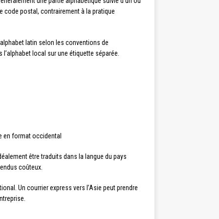
énéralement une partie alphabétique suivie d’un ou
 le code postal, contrairement à la pratique
 alphabet latin selon les conventions de
s l’alphabet local sur une étiquette séparée.
ite en format occidental
déalement être traduits dans la langue du pays
ntendus coûteux.
ional. Un courrier express vers l’Asie peut prendre
ntreprise.