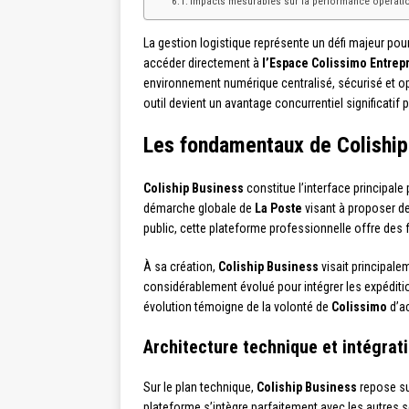
Impacts mesurables sur la performance opérati
La gestion logistique représente un défi majeur pour
accéder directement à
l’Espace Colissimo Entrep
environnement numérique centralisé, sécurisé et op
outil devient un avantage concurrentiel significatif 
Les fondamentaux de Coliship
Coliship Business
constitue l’interface principal
démarche globale de
La Poste
visant à proposer de
public, cette plateforme professionnelle offre de
À sa création,
Coliship Business
visait principale
considérablement évolué pour intégrer les expéditio
évolution témoigne de la volonté de
Colissimo
d’ac
Architecture technique et intégrat
Sur le plan technique,
Coliship Business
repose su
plateforme s’intègre parfaitement avec les autres