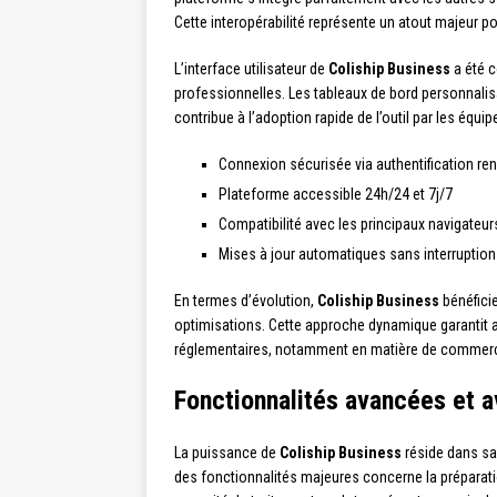
Cette interopérabilité représente un atout majeur po
L’interface utilisateur de
Coliship Business
a été c
professionnelles. Les tableaux de bord personnalisab
contribue à l’adoption rapide de l’outil par les équi
Connexion sécurisée via authentification re
Plateforme accessible 24h/24 et 7j/7
Compatibilité avec les principaux navigateu
Mises à jour automatiques sans interruption
En termes d’évolution,
Coliship Business
bénéficie
optimisations. Cette approche dynamique garantit au
réglementaires, notamment en matière de commerc
Fonctionnalités avancées et a
La puissance de
Coliship Business
réside dans sa 
des fonctionnalités majeures concerne la préparatio