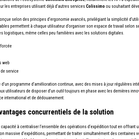
ur les entreprises utilisant déjà d’autres services
Colissimo
ou souhaitant dével
onçue selon des principes d’ergonomie avancés, privilégiant la simplicité d’utili
les permettent à chaque utilisateur d’organiser son espace de travail selon ses 
pes logistiques, même celles peu familières avec les solutions digitales.
nforcée
rs web
 de service
 d’un programme d’amélioration continue, avec des mises à jour régulières inté
x utilisateurs de disposer d’un outil toujours en phase avec les dernières innov
e international et de dédouanement.
vantages concurrentiels de la solution
capacité à centraliser l’ensemble des opérations d’expédition tout en offrant un
n massive d’expéditions, permettant de traiter simultanément des centaines voi