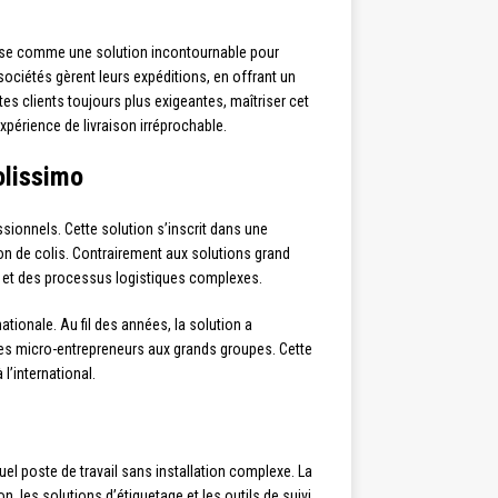
e comme une solution incontournable pour
ociétés gèrent leurs expéditions, en offrant un
s clients toujours plus exigeantes, maîtriser cet
expérience de livraison irréprochable.
olissimo
sionnels. Cette solution s’inscrit dans une
on de colis. Contrairement aux solutions grand
s et des processus logistiques complexes.
ationale. Au fil des années, la solution a
 des micro-entrepreneurs aux grands groupes. Cette
’international.
l poste de travail sans installation complexe. La
, les solutions d’étiquetage et les outils de suivi.