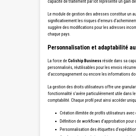
capacité de traitement par lot représente un gain 
Le module de gestion des adresses constitue un aut
significativement les risques d’erreurs d’achemine
suggère des modifications pour les adresses incomp
chaque pays.
Personnalisation et adaptabilité a
La force de
Coliship Business
réside dans sa capa
personnalisés, réutilisables pour les envois récur
d’accompagnement ou encore les informations doua
La gestion des droits utilisateurs offre une granula
fonctionnalité s’avère particulièrement utile dans 
comptabilité. Chaque profil peut ainsi accéder uni
Création illimitée de profils utilisateurs ave
Définition de workflows d’approbation pour 
Personnalisation des étiquettes d’expéditio