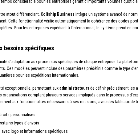
de temps considérable pour les entreprises gérant d’importants volumes quotidie
re atout différenciant.
Coliship Business
intègre un système avancé de normali
ment. Cette fonctionnalité vérifie automatiquement la cohérence des codes post
lètes. Pour les entreprises expédiant à l’international, le système prend en co
ux besoins spécifiques
cité d’adaptation aux processus spécifiques de chaque entreprise. La platefor
rents. Ces modèles peuvent inclure des paramètres prédéfinis comme le type d’e
nières pour les expéditions internationales.
rité exceptionnelle, permettant aux
administrateurs
de définir précisément les 
les organisations comptant plusieurs services impliqués dans le processus d’expé
quement aux fonctionnalités nécessaires à ses missions, avec des tableaux de 
c droits personnalisés
certains types d’envois
n avec logo et informations spécifiques