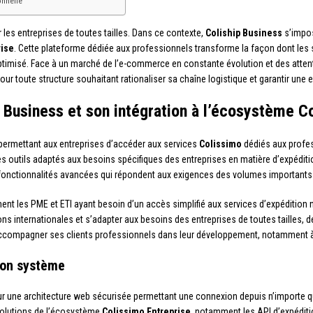
onnelle
 les entreprises de toutes tailles. Dans ce contexte,
Coliship Business
s’impos
rise
. Cette plateforme dédiée aux professionnels transforme la façon dont les s
timisé. Face à un marché de l’e-commerce en constante évolution et des attente
pour toute structure souhaitant rationaliser sa chaîne logistique et garantir une 
 Business et son intégration à l’écosystème C
e permettant aux entreprises d’accéder aux services
Colissimo
dédiés aux profes
s outils adaptés aux besoins spécifiques des entreprises en matière d’expéditi
s fonctionnalités avancées qui répondent aux exigences des volumes important
ment les PME et ETI ayant besoin d’un accès simplifié aux services d’expédition n
ns internationales et s’adapter aux besoins des entreprises de toutes tailles,
compagner ses clients professionnels dans leur développement, notamment à l
ion système
r une architecture web sécurisée permettant une connexion depuis n’importe que
 solutions de l’écosystème
Colissimo Entreprise
, notamment les API d’expédition