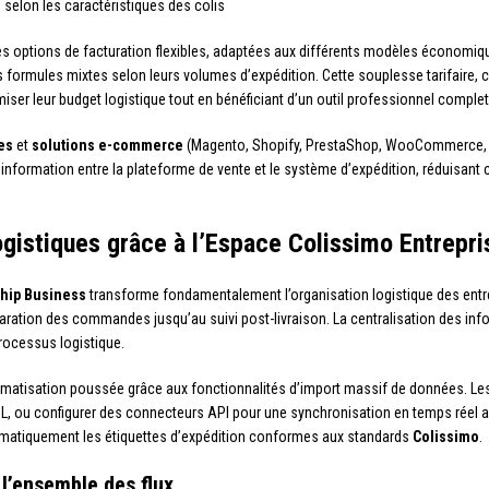
 selon les caractéristiques des colis
 options de facturation flexibles, adaptées aux différents modèles économique
es formules mixtes selon leurs volumes d’expédition. Cette souplesse tarifaire,
iser leur budget logistique tout en bénéficiant d’un outil professionnel complet
es
et
solutions e-commerce
(Magento, Shopify, PrestaShop, WooCommerce, et
 d’information entre la plateforme de vente et le système d’expédition, réduisa
gistiques grâce à l’Espace Colissimo Entrepri
ship Business
transforme fondamentalement l’organisation logistique des entrepr
paration des commandes jusqu’au suivi post-livraison. La centralisation des in
processus logistique.
omatisation poussée grâce aux fonctionnalités d’import massif de données. Les
, ou configurer des connecteurs API pour une synchronisation en temps réel a
omatiquement les étiquettes d’expédition conformes aux standards
Colissimo
.
r l’ensemble des flux