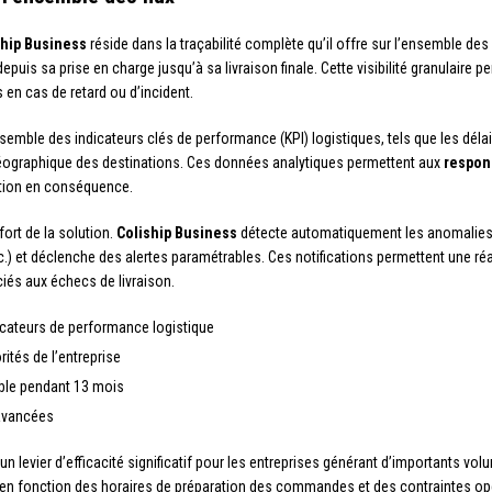
ship Business
réside dans la traçabilité complète qu’il offre sur l’ensemble des
uis sa prise en charge jusqu’à sa livraison finale. Cette visibilité granulaire p
 en cas de retard ou d’incident.
semble des indicateurs clés de performance (KPI) logistiques, tels que les dél
 géographique des destinations. Ces données analytiques permettent aux
respon
dition en conséquence.
ort de la solution.
Coliship Business
détecte automatiquement les anomalies
c.) et déclenche des alertes paramétrables. Ces notifications permettent une ré
ciés aux échecs de livraison.
icateurs de performance logistique
ités de l’entreprise
ble pendant 13 mois
 avancées
n levier d’efficacité significatif pour les entreprises générant d’importants vo
 en fonction des horaires de préparation des commandes et des contraintes opér