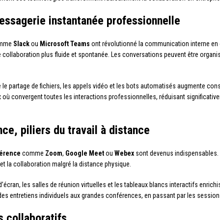
essagerie instantanée professionnelle
mme
Slack
ou
Microsoft Teams
ont révolutionné la communication interne en 
e collaboration plus fluide et spontanée. Les conversations peuvent être organis
e le partage de fichiers, les appels vidéo et les bots automatisés augmente con
où convergent toutes les interactions professionnelles, réduisant significativ
ce, piliers du travail à distance
férence
comme
Zoom
,
Google Meet
ou
Webex
sont devenus indispensables. 
l et la collaboration malgré la distance physique.
écran, les salles de réunion virtuelles et les tableaux blancs interactifs enrichi
des entretiens individuels aux grandes conférences, en passant par les session
s collaboratifs