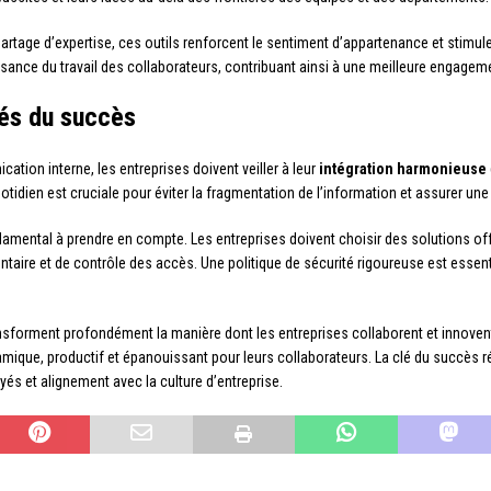
rtage d’expertise, ces outils renforcent le sentiment d’appartenance et stimulent
aissance du travail des collaborateurs, contribuant ainsi à une meilleure engageme
clés du succès
ation interne, les entreprises doivent veiller à leur
intégration harmonieuse
quotidien est cruciale pour éviter la fragmentation de l’information et assurer u
amental à prendre en compte. Les entreprises doivent choisir des solutions off
taire et de contrôle des accès. Une politique de sécurité rigoureuse est essent
sforment profondément la manière dont les entreprises collaborent et innovent
mique, productif et épanouissant pour leurs collaborateurs. La clé du succès r
és et alignement avec la culture d’entreprise.