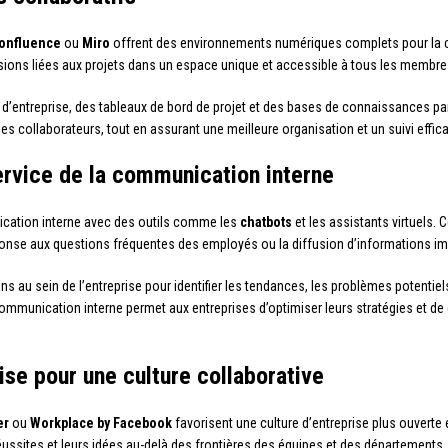
onfluence
ou
Miro
offrent des environnements numériques complets pour la c
ssions liées aux projets dans un espace unique et accessible à tous les membres
is d’entreprise, des tableaux de bord de projet et des bases de connaissances part
es collaborateurs, tout en assurant une meilleure organisation et un suivi effica
 service de la communication interne
ication interne avec des outils comme les
chatbots
et les assistants virtuels.
nse aux questions fréquentes des employés ou la diffusion d’informations im
ns au sein de l’entreprise pour identifier les tendances, les problèmes potentiel
mmunication interne permet aux entreprises d’optimiser leurs stratégies et de c
ise pour une culture collaborative
er
ou
Workplace by Facebook
favorisent une culture d’entreprise plus ouverte
ussites et leurs idées au-delà des frontières des équipes et des départements.