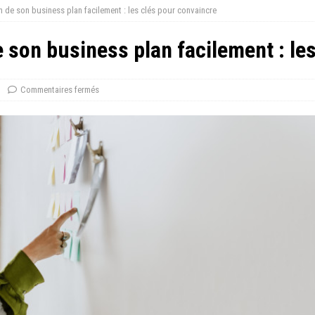
n de son business plan facilement : les clés pour convaincre
e son business plan facilement : le
Commentaires fermés