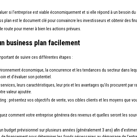
’évaluer si l’entreprise est viable économiquement et si elle répond à un besoin d
ness plan est le document clé pour convaincre les investisseurs et obtenir des 
lle de route pour mener à bien les actions prévues.
un business plan facilement
mportant de suivre ces différentes étapes :
 l’environnement économique, la concurrence et les tendances du secteur dans le
oin et d’évaluer son potentiel.
 services, leurs caractéristiques, leur prix et les avantages qu’ils procurent par 
otre valeur ajoutée.
ting : présentez vos objectifs de vente, vos cibles clients et les moyens que 
quez comment votre entreprise générera des revenus et quelles seront les sou
z un budget prévisionnel sur plusieurs années (généralement 3 ans) afin d’estim
 de financement pour déterminer les fonds nécessaires au démarrage de l’entre