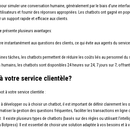
r simuler une conversation humaine, généralement par le biais d’une interface d
 utilisateurs et fournir des réponses appropriées. Les chatbots ont gagné en pop
 un support rapide et efficace aux clients.
èle présente plusieurs avantages:
e instantanément aux questions des clients, ce qui évite aux agents du service
nes tâches, les chatbots permettent de réduire les coûts liés au personnel du s
 humains, les chatbots sont disponibles 24 heures sur 24, 7 jours sur 7, offrant
 votre service clientèle?
ot à votre service clientèle :
développer ou à choisir un chatbot, il est important de définir clairement les 
tiser la gestion des questions fréquentes, faciliter les transactions en ligne 
t
: Il existe plusieurs types de chatbots (basés sur des règles ou utilisant l’intell
otpress). Il est essentiel de choisir une solution adaptée à vos besoins et à v