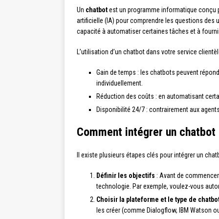
Un
chatbot
est un programme informatique conçu pou
artificielle (IA) pour comprendre les questions des
capacité à automatiser certaines tâches et à fournir
L’utilisation d’un chatbot dans votre service client
Gain de temps : les chatbots peuvent répondr
individuellement.
Réduction des coûts : en automatisant certai
Disponibilité 24/7 : contrairement aux agents
Comment intégrer un chatbot à
Il existe plusieurs étapes clés pour intégrer un chatb
Définir les objectifs
: Avant de commencer à 
technologie. Par exemple, voulez-vous automa
Choisir la plateforme et le type de chatbo
les créer (comme Dialogflow, IBM Watson ou B