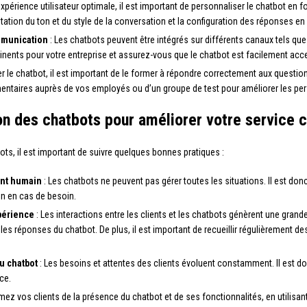
expérience utilisateur optimale, il est important de personnaliser le chatbot en 
daptation du ton et du style de la conversation et la configuration des réponses 
ommunication
: Les chatbots peuvent être intégrés sur différents canaux tels que
inents pour votre entreprise et assurez-vous que le chatbot est facilement acce
r le chatbot, il est important de le former à répondre correctement aux questions
ntaires auprès de vos employés ou d’un groupe de test pour améliorer les pe
on des chatbots pour améliorer votre service c
ots, il est important de suivre quelques bonnes pratiques :
ent humain
: Les chatbots ne peuvent pas gérer toutes les situations. Il est don
in en cas de besoin.
périence
: Les interactions entre les clients et les chatbots génèrent une gran
er les réponses du chatbot. De plus, il est important de recueillir régulièrement 
u chatbot
: Les besoins et attentes des clients évoluent constamment. Il est do
ce.
mez vos clients de la présence du chatbot et de ses fonctionnalités, en utilisan