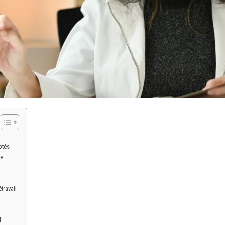
ptés
te
travail
l