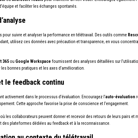
d’équipe et faciliter les échanges spontanés.
 d’analyse
 pour suivre et analyser la performance en télétravail. Des outils comme
Resc
dant, utilisez ces données avec précaution et transparence, en vous concentrant
t 365
ou
Google Workspace
fournissent des analyses détaillées sur l’utilisati
r les bonnes pratiques et les axes d’amélioration.
et le feedback continu
nt activement dans le processus d’évaluation. Encouragez l’
auto-évaluation
r
eloppement. Cette approche favorise la prise de conscience et l’engagement.
, où les collaborateurs peuvent donner et recevoir des retours de leurs pairs e
nt des plateformes dédiées au feedback et à la reconnaissance.
ation au contexte du télétravail