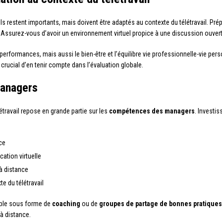
s restent importants, mais doivent être adaptés au contexte du télétravail. Pré
 Assurez-vous d’avoir un environnement virtuel propice à une discussion ouvert
rformances, mais aussi le bien-être et l’équilibre vie professionnelle-vie perso
t crucial d’en tenir compte dans l’évaluation globale.
managers
étravail repose en grande partie sur les
compétences des managers
. Investi
nce
tion virtuelle
à distance
e du télétravail
ple sous forme de
coaching
ou de
groupes de partage de bonnes pratiques
à distance.