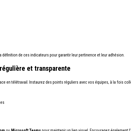
 définition de ces indicateurs pour garantir leur pertinence et leur adhésion.
régulière et transparente
cace en télétravail. Instaurez des points réguliers avec vos équipes, à la fois col
ées
om
ou
Microsoft Teams
pour maintenir un lien visuel. Encouragez également l