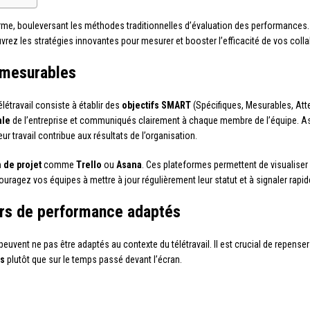
rme, bouleversant les méthodes traditionnelles d’évaluation des performances
z les stratégies innovantes pour mesurer et booster l’efficacité de vos collab
t mesurables
létravail consiste à établir des
objectifs SMART
(Spécifiques, Mesurables, Atte
ale
de l’entreprise et communiqués clairement à chaque membre de l’équipe. 
r travail contribue aux résultats de l’organisation.
 de projet
comme
Trello
ou
Asana
. Ces plateformes permettent de visualiser
ouragez vos équipes à mettre à jour régulièrement leur statut et à signaler rapi
urs de performance adaptés
uvent ne pas être adaptés au contexte du télétravail. Il est crucial de repenser v
ts
plutôt que sur le temps passé devant l’écran.