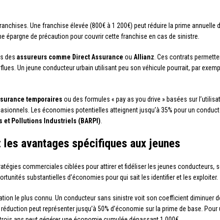
ranchises. Une franchise élevée (800€ à 1 200€) peut réduire la prime annuelle
ne épargne de précaution pour couvrir cette franchise en cas de sinistre.
ès des
assureurs comme Direct Assurance
ou
Allianz
. Ces contrats permette
ues. Un jeune conducteur urbain utilisant peu son véhicule pourrait, par exemple
ssurance temporaires
ou des formules « pay as you drive » basées sur l’utilisa
casionnels. Les économies potentielles atteignent jusqu’à 35% pour un conduc
 et Pollutions Industriels (BARPI)
.
 les avantages spécifiques aux jeunes
atégies commerciales ciblées pour attirer et fidéliser les jeunes conducteurs
unités substantielles d’économies pour qui sait les identifier et les exploiter.
tion le plus connu. Un conducteur sans sinistre voit son coefficient diminuer 
réduction peut représenter jusqu’à 50% d’économie sur la prime de base. Pour 
t trois ans peut générer une économie cumulée dépassant 1 000€.