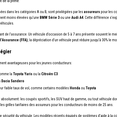
t de la prime.
sées dans les catégories A ou B, sont privilégiées par les
assureurs
pour les c
ement moins élevées qu’une
BMW Série 3
ou une
Audi A4
. Cette différence s’exp
véhicules.
ant de l’assurance. Un véhicule d’occasion de 5 à 7 ans présente souvent le mei
l’Assurance (FFA)
, la dépréciation d’un véhicule peut réduire jusqu’à 30% le m
légier
rement avantageuses pour les jeunes conducteurs:
 comme la
Toyota Yaris
ou la
Citroën C3
a
Dacia Sandero
leur faible taux de vol, comme certains modèles
Honda
ou
Toyota
iter absolument: les coupés sportifs, les SUV haut de gamme, ou tout véhicule 
s grilles tarifaires des assureurs pour les conducteurs de moins de 25 ans.
de sécurité du véhicule. Les modèles récents équipés de systèmes d’aide à la co