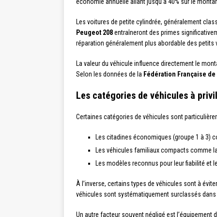
économie annuelle allant jusqu’à 40% sur le montan
Les voitures de petite cylindrée, généralement clas
Peugeot 208
entraîneront des primes significativ
réparation généralement plus abordable des petits 
La valeur du véhicule influence directement le mont
Selon les données de la
Fédération Française de 
Les catégories de véhicules à privi
Certaines catégories de véhicules sont particuliè
Les citadines économiques (groupe 1 à 3)
Les véhicules familiaux compacts comme l
Les modèles reconnus pour leur fiabilité et 
À l’inverse, certains types de véhicules sont à év
véhicules sont systématiquement surclassés dans le
Un autre facteur souvent négligé est l’équipement 