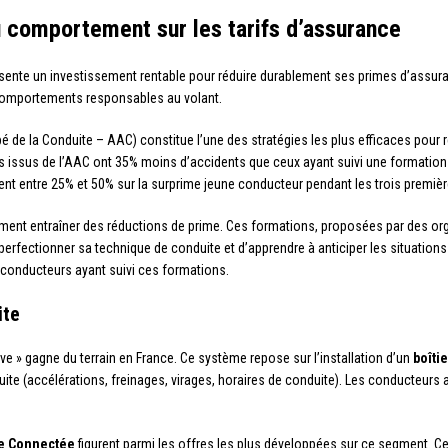
u comportement sur les tarifs d’assurance
sente un investissement rentable pour réduire durablement ses primes d’assur
comportements responsables au volant.
 de la Conduite – AAC) constitue l’une des stratégies les plus efficaces pour ré
issus de l’AAC ont 35% moins d’accidents que ceux ayant suivi une formation 
ent entre 25% et 50% sur la surprime jeune conducteur pendant les trois premiè
ement entraîner des réductions de prime. Ces formations, proposées par des 
 perfectionner sa technique de conduite et d’apprendre à anticiper les situat
 conducteurs ayant suivi ces formations.
ite
e » gagne du terrain en France. Ce système repose sur l’installation d’un
boîti
te (accélérations, freinages, virages, horaires de conduite). Les conducteurs 
te Connectée
figurent parmi les offres les plus développées sur ce segment. 