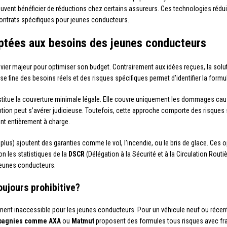
vent bénéficier de réductions chez certains assureurs. Ces technologies réduis
contrats spécifiques pour jeunes conducteurs.
ptées aux besoins des jeunes conducteurs
evier majeur pour optimiser son budget. Contrairement aux idées reçues, la solu
e fine des besoins réels et des risques spécifiques permet d’identifier la form
onstitue la couverture minimale légale. Elle couvre uniquement les dommages ca
option peut s’avérer judicieuse. Toutefois, cette approche comporte des risques 
ent entièrement à charge.
s plus) ajoutent des garanties comme le vol, l’incendie, ou le bris de glace. Ce
n les statistiques de la
DSCR
(Délégation à la Sécurité et à la Circulation Rout
jeunes conducteurs.
oujours prohibitive?
ent inaccessible pour les jeunes conducteurs. Pour un véhicule neuf ou récen
agnies comme AXA
ou
Matmut
proposent des formules tous risques avec fr