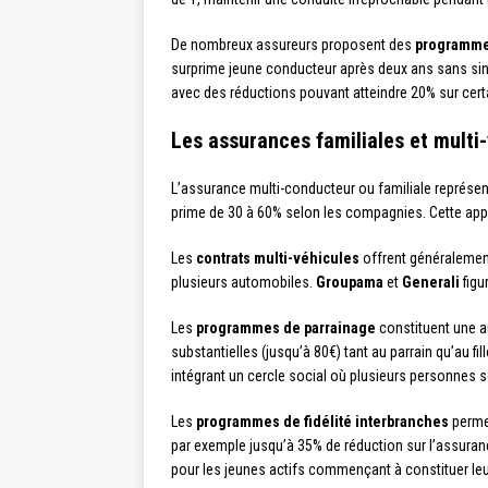
De nombreux assureurs proposent des
programmes
surprime jeune conducteur après deux ans sans sinis
avec des réductions pouvant atteindre 20% sur cert
Les assurances familiales et multi
L’assurance multi-conducteur ou familiale représent
prime de 30 à 60% selon les compagnies. Cette appr
Les
contrats multi-véhicules
offrent généralement
plusieurs automobiles.
Groupama
et
Generali
figu
Les
programmes de parrainage
constituent une 
substantielles (jusqu’à 80€) tant au parrain qu’au f
intégrant un cercle social où plusieurs personnes 
Les
programmes de fidélité interbranches
permet
par exemple jusqu’à 35% de réduction sur l’assuranc
pour les jeunes actifs commençant à constituer leu