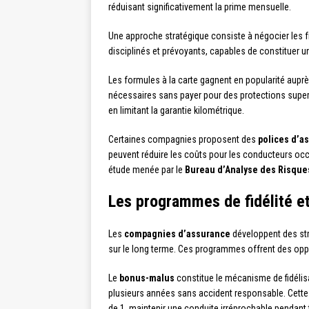
réduisant significativement la prime mensuelle.
Une approche stratégique consiste à négocier les f
disciplinés et prévoyants, capables de constituer u
Les formules à la carte gagnent en popularité aupr
nécessaires sans payer pour des protections superfl
en limitant la garantie kilométrique.
Certaines compagnies proposent des
polices d’a
peuvent réduire les coûts pour les conducteurs oc
étude menée par le
Bureau d’Analyse des Risques
Les programmes de fidélité et
Les
compagnies d’assurance
développent des str
sur le long terme. Ces programmes offrent des opport
Le
bonus-malus
constitue le mécanisme de fidélisa
plusieurs années sans accident responsable. Cette 
de 1, maintenir une conduite irréprochable pendan