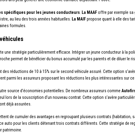
 spécifiques pour les jeunes conducteurs
.
La MAAF
offre par exemple sa 
tre, au lieu des trois années habituelles.
La MAIF
propose quant à elle des tari
aines formules.
-véhicules
e une stratégie particulièrement efficace. Intégrer un jeune conducteur à la po
oche permet de bénéficier du bonus accumulé par les parents et de diluer le ri
 des réductions de 10 à 15% sur le second véhicule assuré. Cette option s’av
rent parmi les assureurs proposant les réductions les plus intéressantes sur ce
autre source d’économies potentielles. De nombreux assureurs comme
Autofir
illeul lors de la souscription d’un nouveau contrat. Cette option s’avère particu
sont déjà assurées.
tent de cumuler des avantages en regroupant plusieurs contrats (habitation, 
e auto pour les clients détenant trois contrats différents. Cette stratégie de r
r patrimoine.