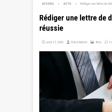
ACCUEIL
ACTU
Rédiger une lettre de dé
Rédiger une lettre de 
réussie
août 27, 2023
Pierre Martin
Actu
C