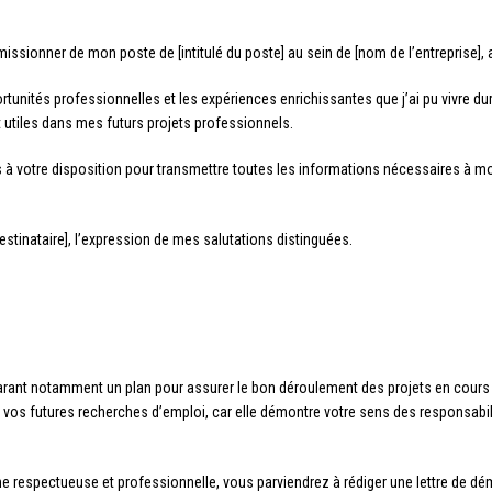
issionner de mon poste de [intitulé du poste] au sein de [nom de l’entreprise], 
rtunités professionnelles et les expériences enrichissantes que j’ai pu vivre d
tiles dans mes futurs projets professionnels.
ns à votre disposition pour transmettre toutes les informations nécessaires à 
tinataire], l’expression de mes salutations distinguées.
parant notamment un plan pour assurer le bon déroulement des projets en cours et
os futures recherches d’emploi, car elle démontre votre sens des responsabilit
 respectueuse et professionnelle, vous parviendrez à rédiger une lettre de démi