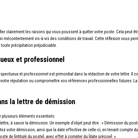
entifier clairement les raisons qui vous poussent à quitter votre poste. Cela peut
n mécontentement vis-à-vis des conditions de travail. Cette réflexion vous perm
toute précipitation préjudiciable.
ueux et professionnel
pectueux et professionnel est primordial dans la rédaction de votre lettre. Il con
à votre réputation ou compromettre vos références professionnelles futures. La p
ans la lettre de démission
r plusieurs éléments essentiels:
 lettre, à savoir la démission. Un exemple d’objet peut être : « Démission du poste
ez votre démission, ainsi que la date effective de celle-ci, en tenant compte du
te de [intitulé du poste], avec effet à compter du [date précise]. »