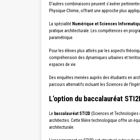
D’autres combinaisons peuvent s’avérer pertinentes se
Physique-Chimie, offrant une approche plus appliqu
La spécialité
Numérique et Sciences Informatiq
pratique architecturale. Les compétences en prog
paramétrique.
Pour les élèves plus attirés par les aspects théoriqu
compréhension des dynamiques urbaines et territori
espaces de vie.
Des enquêtes menées auprès des étudiants en archi
parcours alternatifs incluant les Sciences de l’Ingé
L’option du baccalauréat STI2
Le
baccalauréat STI2D
(Sciences et Technologies d
architectes. Cette filière technologique offre un é
architecturale.