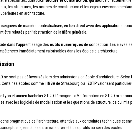
atre spécialités, dont
Architecture et Construction
, qui aborde directement le
iaux, les structures, les normes de construction et les enjeux environnementaux
upérieures en architecture.
seignées de manière contextualisée, en lien direct avec des applications concrè
 être rebutés par l’abstraction de la filière générale.
side dans l’apprentissage des
outils numériques
de conception. Les élèves se 
mpétences immédiatement valorisables dans les écoles d’architecture.
ission
2D ne sont pas défavorisés lors des admissions en école d’architecture. Selon
re. Certaines écoles comme l’
INSA
de Strasbourg ou l’
ESTP
valorisent particuli
 de Lyon et ancien bachelier STI2D, témoigne : « Ma formation en STI2D m’a don
l’aise avec les logiciels de modélisation et les questions de structure, ce qui m
che pragmatique de l’architecture, attentive aux contraintes techniques et en
onceptuelle, enrichissant ainsi la diversité des profils au sein des écoles.