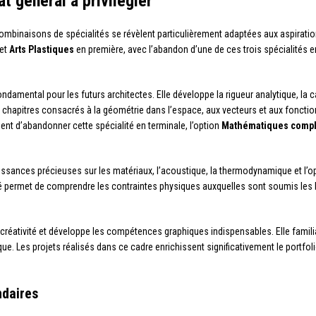
t général à privilégier
mbinaisons de spécialités se révèlent particulièrement adaptées aux aspiration
et
Arts Plastiques
en première, avec l’abandon d’une de ces trois spécialités e
damental pour les futurs architectes. Elle développe la rigueur analytique, la ca
s chapitres consacrés à la géométrie dans l’espace, aux vecteurs et aux fonctio
aient d’abandonner cette spécialité en terminale, l’option
Mathématiques comp
sances précieuses sur les matériaux, l’acoustique, la thermodynamique et l’o
é permet de comprendre les contraintes physiques auxquelles sont soumis les bâ
la créativité et développe les compétences graphiques indispensables. Elle familiar
que. Les projets réalisés dans ce cadre enrichissent significativement le portfo
ndaires