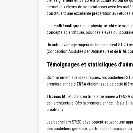
L’enseignement en STI2D est structuré autour de qu
permet aux élèves de se familiariser avec les matér
constituent une excellente préparation aux études s
Les
mathématiques
et la
physique-chimie
sont en
concepts scientifiques pour des élèves qui pourraient
Un autre avantage majeur du baccalauréat STI2D ré
(Conception Assistée par Ordinateur) et de
BIM
, co
Témoignages et statistiques d’adm
Contrairement aux idées reçues, les bacheliers STI
première année d’
ENSA
étaient issus de cette filiè
Thomas M.
, étudiant en troisième année à l’ENSA
de l’architecture. Dès la première année, j’étais à 
créatifs. »
Les bacheliers STI2D développent souvent une appro
des bacheliers généraux, parfois plus théorique ou c