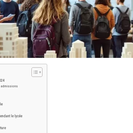
024
s admissions
ée
ndant le lycée
ture