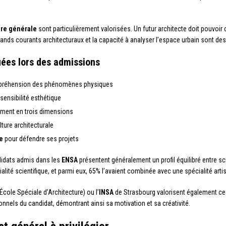
ure générale
sont particulièrement valorisées. Un futur architecte doit pouvoir
rands courants architecturaux et la capacité à analyser l’espace urbain sont de
ées lors des admissions
préhension des phénomènes physiques
sensibilité esthétique
ement en trois dimensions
lture architecturale
e
pour défendre ses projets
didats admis dans les
ENSA
présentent généralement un profil équilibré entre s
ité scientifique, et parmi eux, 65% l’avaient combinée avec une spécialité artist
École Spéciale d’Architecture) ou l’
INSA
de Strasbourg valorisent également ce d
onnels du candidat, démontrant ainsi sa motivation et sa créativité.