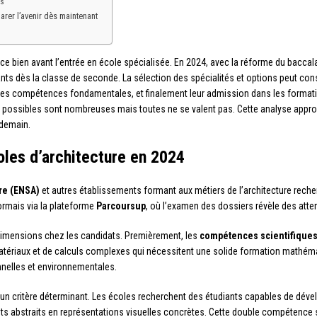
rs
parer l’avenir dès maintenant
 bien avant l’entrée en école spécialisée. En 2024, avec la réforme du baccala
nts dès la classe de seconde. La sélection des spécialités et options peut con
e des compétences fondamentales, et finalement leur admission dans les format
possibles sont nombreuses mais toutes ne se valent pas. Cette analyse approfo
 demain.
oles d’architecture en 2024
re (ENSA)
et autres établissements formant aux métiers de l’architecture recher
ormais via la plateforme
Parcoursup
, où l’examen des dossiers révèle des atte
imensions chez les candidats. Premièrement, les
compétences scientifique
atériaux et de calculs complexes qui nécessitent une solide formation mathéma
onnelles et environnementales.
un critère déterminant. Les écoles recherchent des étudiants capables de déve
ts abstraits en représentations visuelles concrètes. Cette double compétence sc