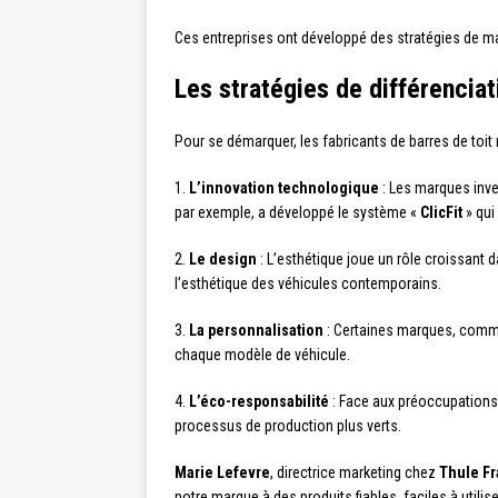
Ces entreprises ont développé des stratégies de ma
Les stratégies de différenciat
Pour se démarquer, les fabricants de barres de toit 
1.
L’innovation technologique
: Les marques inve
par exemple, a développé le système «
ClicFit
» qui
2.
Le design
: L’esthétique joue un rôle croissan
l’esthétique des véhicules contemporains.
3.
La personnalisation
: Certaines marques, com
chaque modèle de véhicule.
4.
L’éco-responsabilité
: Face aux préoccupation
processus de production plus verts.
Marie Lefevre
, directrice marketing chez
Thule F
notre marque à des produits fiables, faciles à utili