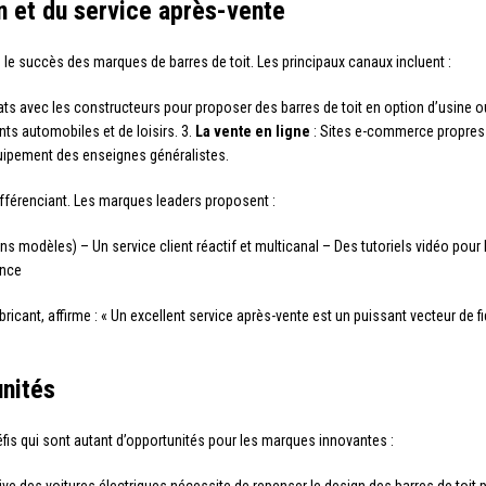
on et du service après-vente
ns le succès des marques de barres de toit. Les principaux canaux incluent :
ats avec les constructeurs pour proposer des barres de toit en option d’usine ou
ts automobiles et de loisirs. 3.
La vente en ligne
: Sites e-commerce propres 
ipement des enseignes généralistes.
fférenciant. Les marques leaders proposent :
 modèles) – Un service client réactif et multicanal – Des tutoriels vidéo pour l’i
ance
cant, affirme : « Un excellent service après-vente est un puissant vecteur de fidé
unités
éfis qui sont autant d’opportunités pour les marques innovantes :