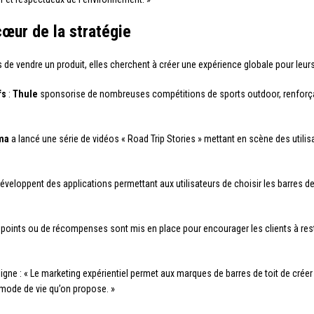
cœur de la stratégie
de vendre un produit, elles cherchent à créer une expérience globale pour leurs 
fs
:
Thule
sponsorise de nombreuses compétitions de sports outdoor, renforç
ma
a lancé une série de vidéos « Road Trip Stories » mettant en scène des utili
veloppent des applications permettant aux utilisateurs de choisir les barres de 
points ou de récompenses sont mis en place pour encourager les clients à rest
uligne : « Le marketing expérientiel permet aux marques de barres de toit de créer 
mode de vie qu’on propose. »