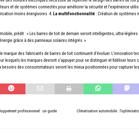
ive des voitures électriques nécessite de repenser le design des barres de toit
pteurs et de systèmes connectés pour améliorer la sécurité et l’expérience utilis
rication moins énergivores. 4.
La multifonctionnalité
: Création de systèmes m
obile, prédit : « Les barres de toit de demain seront intelligentes, ultra-légères
énergie grâce à des panneaux solaires intégrés. »
e marque des fabricants de barres de toit continuent d’évoluer. L’innovation tec
sur lesquels les marques devront s’appuyer pour se distinguer et fidéliser leurs c
x besoins des consommateurs seront les mieux positionnées pour capturer le
eloppement professionnel : un guide
Climatisation automobile : l’optimisa