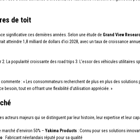
res de toit
e significative ces dernières années. Selon une étude de
Grand View Resear
evrait atteindre 1,8 milliard de dollars d’ici 2028, avec un taux de croissance a
ir 2. La popularité croissante des road trips 3. L’essor des véhicules utilitaires
, commente : « Les consommateurs recherchent de plus en plus des solutions p
e besoin, tout en offrant une flexibilité d’utilisation appréciée. »
rché
 acteurs majeurs qui se distinguent par leur histoire, leur expertise et leur cap
de marché d’environ 50% –
Yakima Products
: Connu pour ses solutions innova
ro
: Fabricant néerlandais réputé pour sa qualité