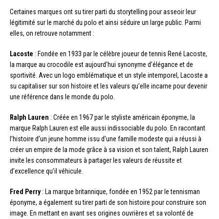
Certaines marques ont su tirer parti du storytelling pour asseoir leur
légitimité sur le marché du polo et ainsi séduire un large public. Parmi
elles, on retrouve notamment :
Lacoste
: Fondée en 1933 par le célèbre joueur de tennis René Lacoste,
la marque au crocodile est aujourd’hui synonyme d’élégance et de
sportivité. Avec un logo emblématique et un style intemporel, Lacoste a
su capitaliser sur son histoire et les valeurs qu’elle incarne pour devenir
une référence dans le monde du polo.
Ralph Lauren
: Créée en 1967 par le styliste américain éponyme, la
marque Ralph Lauren est elle aussi indissociable du polo. En racontant
l’histoire d’un jeune homme issu d’une famille modeste qui a réussi à
créer un empire de la mode grâce à sa vision et son talent, Ralph Lauren
invite les consommateurs à partager les valeurs de réussite et
d’excellence qu’il véhicule.
Fred Perry
: La marque britannique, fondée en 1952 par le tennisman
éponyme, a également su tirer parti de son histoire pour construire son
image. En mettant en avant ses origines ouvrières et sa volonté de