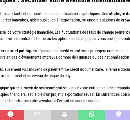
sques : sécuriser votre aventure international
ts importants et comporte des risques financiers spécifiques. Une
stratégie d
 : prêts bancaires, aides publiques à l’exportation, ou encore solutions de
crow
cial de votre stratégie financière. Les fluctuations des taux de change peuvent
e comme les contrats à terme ou les options de change pour vous protéger contr
rciaux et politiques
. L’assurance-crédit export vous protégera contre le risq
uvrira en cas d’événements imprévus comme des guerres ou des nationalisation
dicieusement vos moyens de paiement. Le crédit documentaire, la remise docum
 avec le client et du niveau de risque du pays.
égique qui peut ouvrir de nouveaux horizons pour votre entreprise. Une préparat
sques financiers, est la clé d’un projet d’exportation réussi. En suivant ces cons
 de transformer votre aventure à l’export en succès durable.