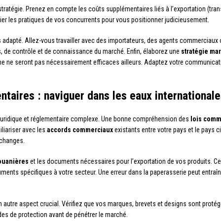
 stratégie. Prenez en compte les coûts supplémentaires liés à l’exportation (tra
dier les pratiques de vos concurrents pour vous positionner judicieusement.
s adapté. Allez-vous travailler avec des importateurs, des agents commerciaux o
, de contrôle et de connaissance du marché. Enfin, élaborez une
stratégie ma
e ne seront pas nécessairement efficaces ailleurs. Adaptez votre communicatio
ntaires : naviguer dans les eaux international
 juridique et réglementaire complexe. Une bonne compréhension des
lois comm
liariser avec les
accords commerciaux
existants entre votre pays et le pays 
échanges.
ouanières
et les documents nécessaires pour l’exportation de vos produits. Cela 
uments spécifiques à votre secteur. Une erreur dans la paperasserie peut entra
 autre aspect crucial. Vérifiez que vos marques, brevets et designs sont protégé
es de protection avant de pénétrer le marché.