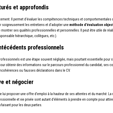
turés et approfondis
utement. Il permet d’évaluer les compétences techniques et comportementales d
arer soigneusement les entretiens et d’adopter une
méthode d’évaluation objec
 montrer ses qualités professionnelles et personnelles. Il peut être utile de réal
ponsable hiérarchique, collègues, etc.).
 antécédents professionnels
ofessionnels est une étape souvent négligée, mais pourtant essentielle pour s’as
our obtenir des informations sur le parcours professionnel du candidat, ses 
incohérences ou fausses déclarations dans le CV.
ve et négocier
nt de lui proposer une offre d’emploi à la hauteur de ses attentes et du marché. L
fessionnelle et vie privée sont autant d’éléments à prendre en compte pour attirer
faisant pour les deux parties.