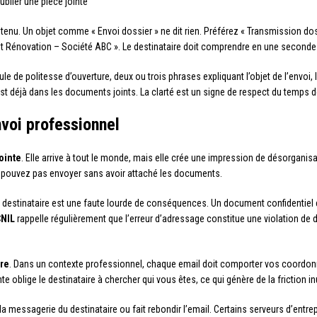
oublier une pièce jointe
ntenu. Un objet comme « Envoi dossier » ne dit rien. Préférez « Transmission do
 Rénovation – Société ABC ». Le destinataire doit comprendre en une seconde de
le de politesse d’ouverture, deux ou trois phrases expliquant l’objet de l’envoi, 
 est déjà dans les documents joints. La clarté est un signe de respect du temps de
nvoi professionnel
jointe
. Elle arrive à tout le monde, mais elle crée une impression de désorganis
ne pouvez pas envoyer sans avoir attaché les documents.
 destinataire est une faute lourde de conséquences. Un document confidentiel
NIL
rappelle régulièrement que l’erreur d’adressage constitue une violation de
ure
. Dans un contexte professionnel, chaque email doit comporter vos coord
 oblige le destinataire à chercher qui vous êtes, ce qui génère de la friction inu
a messagerie du destinataire ou fait rebondir l’email. Certains serveurs d’entrep