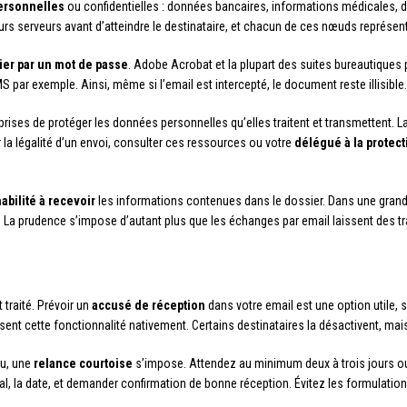
ersonnelles
ou confidentielles : données bancaires, informations médicales, d
rs serveurs avant d’atteindre le destinataire, et chacun de ces nœuds représente
hier par un mot de passe
. Adobe Acrobat et la plupart des suites bureautiques 
S par exemple. Ainsi, même si l’email est intercepté, le document reste illisible.
prises de protéger les données personnelles qu’elles traitent et transmettent. L
ur la légalité d’un envoi, consulter ces ressources ou votre
délégué à la protec
abilité à recevoir
les informations contenues dans le dossier. Dans une grand
 La prudence s’impose d’autant plus que les échanges par email laissent des t
 traité. Prévoir un
accusé de réception
dans votre email est une option utile, 
nt cette fonctionnalité nativement. Certains destinataires la désactivent, mais 
du, une
relance courtoise
s’impose. Attendez au minimum deux à trois jours o
initial, la date, et demander confirmation de bonne réception. Évitez les formulati