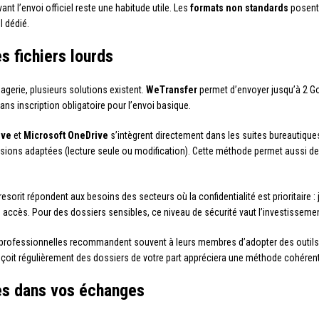
t l’envoi officiel reste une habitude utile. Les
formats non standards
posent 
l dédié.
s fichiers lourds
gerie, plusieurs solutions existent.
WeTransfer
permet d’envoyer jusqu’à 2 Go 
ans inscription obligatoire pour l’envoi basique.
ive
et
Microsoft OneDrive
s’intègrent directement dans les suites bureautiqu
issions adaptées (lecture seule ou modification). Cette méthode permet aussi d
orit répondent aux besoins des secteurs où la confidentialité est prioritaire : j
s accès. Pour des dossiers sensibles, ce niveau de sécurité vaut l’investissemen
 professionnelles recommandent souvent à leurs membres d’adopter des outils
reçoit régulièrement des dossiers de votre part appréciera une méthode cohérente
es dans vos échanges