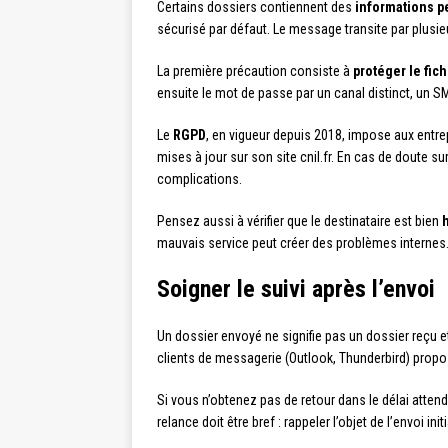
Certains dossiers contiennent des
informations p
sécurisé par défaut. Le message transite par plusieu
La première précaution consiste à
protéger le fic
ensuite le mot de passe par un canal distinct, un SM
Le
RGPD
, en vigueur depuis 2018, impose aux entre
mises à jour sur son site cnil.fr. En cas de doute s
complications.
Pensez aussi à vérifier que le destinataire est bien
h
mauvais service peut créer des problèmes internes.
Soigner le suivi après l’envoi
Un dossier envoyé ne signifie pas un dossier reçu et
clients de messagerie (Outlook, Thunderbird) propose
Si vous n’obtenez pas de retour dans le délai atten
relance doit être bref : rappeler l’objet de l’envoi 