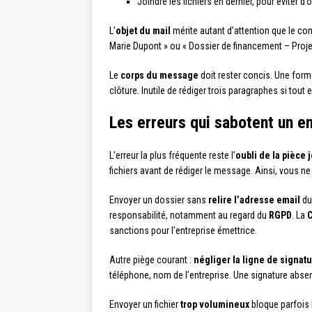
Joindre les fichiers en dernier, pour éviter d’
L’
objet du mail
mérite autant d’attention que le co
Marie Dupont » ou « Dossier de financement – Projet
Le
corps du message
doit rester concis. Une formu
clôture. Inutile de rédiger trois paragraphes si tout
Les erreurs qui sabotent un e
L’erreur la plus fréquente reste l’
oubli de la pièce 
fichiers avant de rédiger le message. Ainsi, vous 
Envoyer un dossier sans
relire l’adresse email
du
responsabilité, notamment au regard du
RGPD
. La
C
sanctions pour l’entreprise émettrice.
Autre piège courant :
négliger la ligne de signat
téléphone, nom de l’entreprise. Une signature absente
Envoyer un fichier
trop volumineux
bloque parfois l