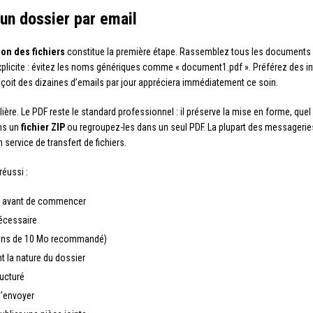
un dossier par email
ion des fichiers
constitue la première étape. Rassemblez tous les documents 
licite : évitez les noms génériques comme « document1.pdf ». Préférez des int
 reçoit des dizaines d’emails par jour appréciera immédiatement ce soin.
ière. Le PDF reste le standard professionnel : il préserve la mise en forme, quel qu
ns un
fichier ZIP
ou regroupez-les dans un seul PDF. La plupart des messageries
 service de transfert de fichiers.
réussi :
avant de commencer
écessaire
(moins de 10 Mo recommandé)
 la nature du dossier
ructuré
d’envoyer