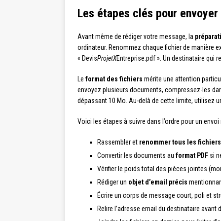
Les étapes clés pour envoyer 
Avant même de rédiger votre message, la
préparat
ordinateur. Renommez chaque fichier de manière exp
« Devis
ProjetX
Entreprise.pdf ». Un destinataire qui
Le
format des fichiers
mérite une attention particul
envoyez plusieurs documents, compressez-les da
dépassant 10 Mo. Au-delà de cette limite, utilisez un
Voici les étapes à suivre dans l’ordre pour un envoi 
Rassembler et
renommer tous les fichiers
Convertir les documents au
format PDF
si n
Vérifier le poids total des pièces jointes 
Rédiger un
objet d’email précis
mentionnant
Écrire un corps de message court, poli et st
Relire l’adresse email du destinataire avant 